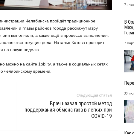
7 янва
дминистрации Челябинска пройдёт традиционное
В Ор
Межд
авлений и главы районов города расскажут мэру
Госа
я они выполнили, а какие ещё в процессе выполнения.
выполняются текущие дела. Наталья Котова проверит
7 март
ия на новую неделю.
 можно на сайте 1obl.tv, а также в социальных сетях
по челябинскому времени.
Пере
30 ию
Следующая статья
м
Врач назвал простой метод
поддержания обмена газа в легких при
COVID-19
Как 