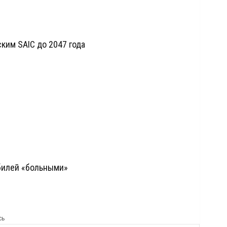
ским SAIC до 2047 года
билей «больными»
сь