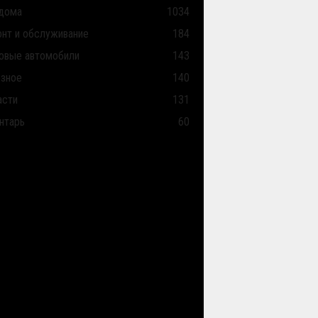
дома
1034
нт и обслуживание
184
овые автомобили
143
зное
140
асти
131
нтарь
60