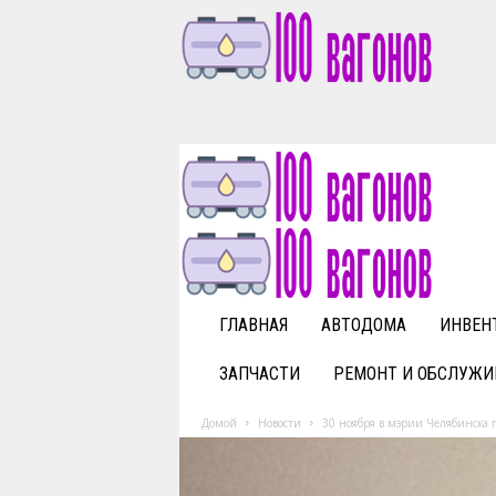
1
0
0
v
a
g
o
n
o
v
ГЛАВНАЯ
АВТОДОМА
ИНВЕН
.
r
ЗАПЧАСТИ
РЕМОНТ И ОБСЛУЖИ
u
Домой
Новости
30 ноября в мэрии Челябинска 