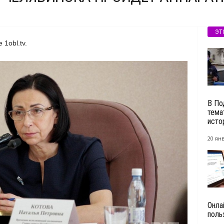
ЭТ
1obl.tv.
В По
тема
истор
20 янв
Онла
поль