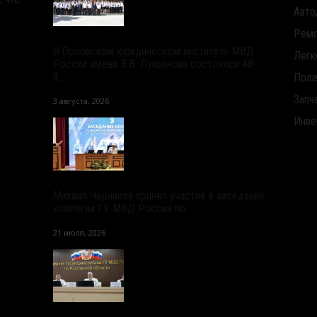
Авто
Ремо
В Орловском юридическом институте МВД
Легк
России имени В.В. Лукьянова состоялся 48-
й...
Поле
Запч
3 августа, 2026
Инве
Михаил Черников принял участие в заседании
коллегии ГУ МВД России по...
21 июля, 2026