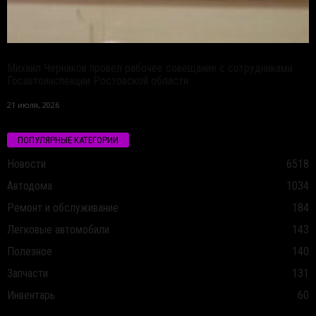
Михаил Черников провел рабочее совещание с сотрудниками
Госавтоинспекции Ростовской области
21 июля, 2026
ПОПУЛЯРНЫЕ КАТЕГОРИИ
Новости
6518
Автодома
1034
Ремонт и обслуживание
184
Легковые автомобили
143
Полезное
140
Запчасти
131
Инвентарь
60