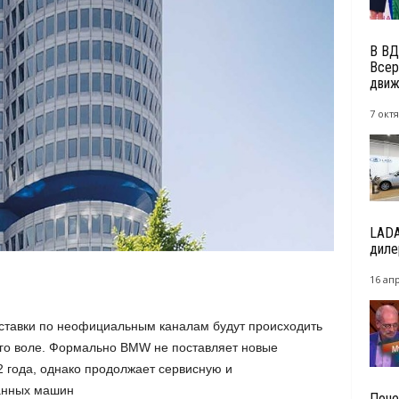
В ВД
Всер
движ
7 октя
LADA
диле
16 ап
оставки по неофициальным каналам будут происходить
его воле. Формально BMW не поставляет новые
2 года, однако продолжает сервисную и
анных машин
Поче