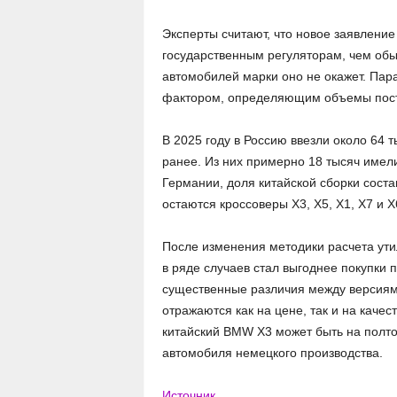
Эксперты считают, что новое заявлени
государственным регуляторам, чем обы
автомобилей марки оно не окажет. Пар
фактором, определяющим объемы постав
В 2025 году в Россию ввезли около 64
ранее. Из них примерно 18 тысяч имел
Германии, доля китайской сборки сост
остаются кроссоверы X3, X5, X1, X7 и X
После изменения методики расчета ути
в ряде случаев стал выгоднее покупки
существенные различия между версиями
отражаются как на цене, так и на качес
китайский BMW X3 может быть на полт
автомобиля немецкого производства.
Источник