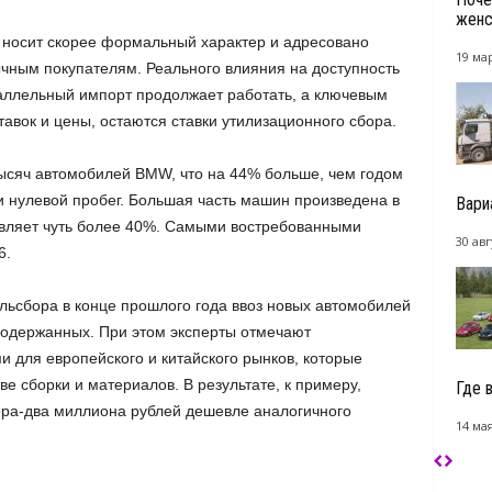
женс
е носит скорее формальный характер и адресовано
19 мар
чным покупателям. Реального влияния на доступность
аллельный импорт продолжает работать, а ключевым
ок и цены, остаются ставки утилизационного сбора.
 тысяч автомобилей BMW, что на 44% больше, чем годом
и нулевой пробег. Большая часть машин произведена в
Вари
авляет чуть более 40%. Самыми востребованными
30 авг
6.
льсбора в конце прошлого года ввоз новых автомобилей
 подержанных. При этом эксперты отмечают
 для европейского и китайского рынков, которые
тве сборки и материалов. В результате, к примеру,
Где 
ора-два миллиона рублей дешевле аналогичного
14 мая