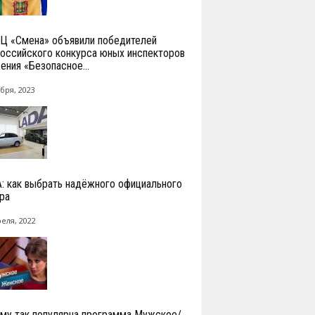
Ц «Смена» объявили победителей
оссийского конкурса юных инспекторов
ения «Безопасное...
бря, 2023
: как выбрать надёжного официального
ра
реля, 2022
му так популярна программа Мужское/