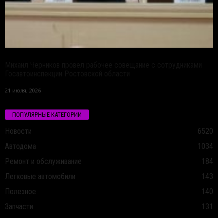
Михаил Черников провел рабочее совещание с сотрудниками
Госавтоинспекции Ростовской области
21 июля, 2026
ПОПУЛЯРНЫЕ КАТЕГОРИИ
Новости
6520
Автодома
1034
Ремонт и обслуживание
184
Легковые автомобили
143
Полезное
140
Запчасти
131