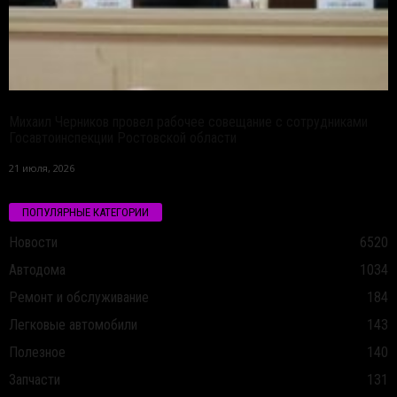
Михаил Черников провел рабочее совещание с сотрудниками
Госавтоинспекции Ростовской области
21 июля, 2026
ПОПУЛЯРНЫЕ КАТЕГОРИИ
Новости
6520
Автодома
1034
Ремонт и обслуживание
184
Легковые автомобили
143
Полезное
140
Запчасти
131