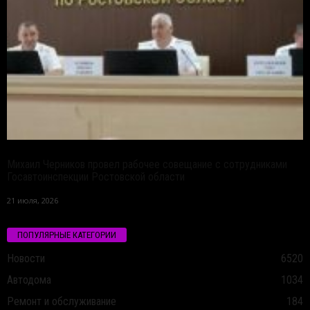
Михаил Черников провел рабочее совещание с сотрудниками
Госавтоинспекции Ростовской области
21 июля, 2026
ПОПУЛЯРНЫЕ КАТЕГОРИИ
Новости
6520
Автодома
1034
Ремонт и обслуживание
184