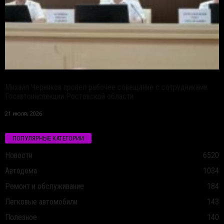
Михаил Черников провел рабочее совещание с сотрудниками
Госавтоинспекции Ростовской области
21 июля, 2026
ПОПУЛЯРНЫЕ КАТЕГОРИИ
Новости
6520
Автодома
1034
Ремонт и обслуживание
184
Легковые автомобили
143
Полезное
140