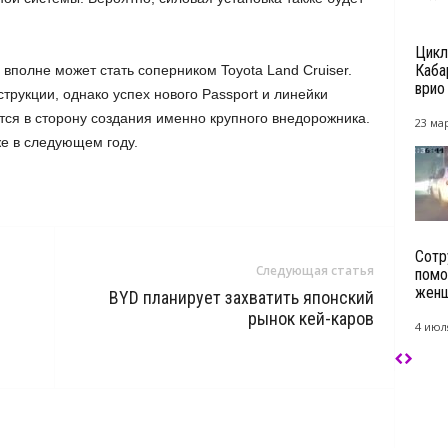
Цикл
Каба
полне может стать соперником Toyota Land Cruiser.
врио 
трукции, однако успех нового Passport и линейки
ется в сторону создания именно крупного внедорожника.
23 мар
же в следующем году.
Сотр
Следующая статья
помо
женщ
BYD планирует захватить японский
рынок кей-каров
4 июл