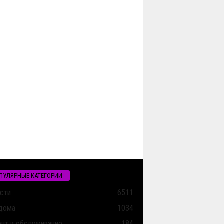
ПУЛЯРНЫЕ КАТЕГОРИИ
сти
6511
дома
1034
нт и обслуживание
184