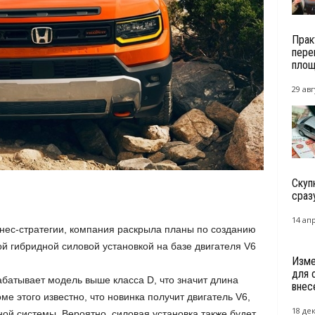
Прак
пере
площ
29 авг
Скуп
сраз
14 ап
нес-стратегии, компания раскрыла планы по созданию
й гибридной силовой установкой на базе двигателя V6
Изме
для 
абатывает модель выше класса D, что значит длина
внесе
е этого известно, что новинка получит двигатель V6,
18 де
ой системы. Вероятно, силовая установка также будет