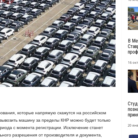
В Ме
Став
проф
16 окт
Студ
позн
ебования, которые напрямую скажутся на российском
приня
вывозить машину за пределы КНР можно будет только
20 янв
риода с момента регистрации. Исключение станет
ного разрешения от производителя и документа,