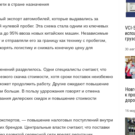
ети в стране назначения
ый экспорт автомобилей, которые выдавались за
 нулевой пробег. Эта схема стала одним из ключевых
VCI-
испо
ла до 95% ввоза новых китайских машин. Независимые
груз
и отправляли его за границу как технику с пробегом,
скорять логистику и снижать конечную цену для
30 авг
енений разделилось. Одни специалисты считают, что
зкого скачка стоимости, хотя сроки поставок неизбежно
сможет продолжить работу. Другие ожидают повышение
Новг
ли больше. В пользу удорожания говорят и отмена
к пр
вания дилерских скидок и повышение стоимости
доро
16 мар
 экспертов, — повышение налоговых поступлений внутри
их брендов. Центральные власти считают, что поставки
з развитой сервисной сети вредят репутации