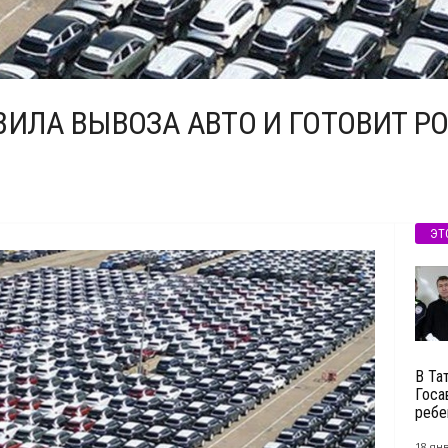
ВИЛА ВЫВОЗА АВТО И ГОТОВИТ 
ЭТ
В Та
Госа
ребе
18 янв