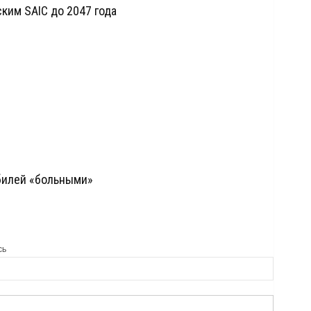
ским SAIC до 2047 года
билей «больными»
сь