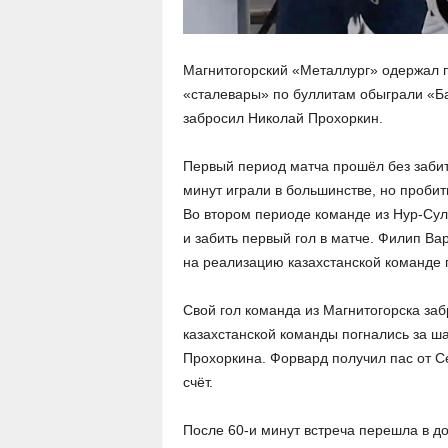
Магнитогорский «Металлург» одержал п
«сталевары» по буллитам обыграли «Б
забросил Николай Прохоркин.
Первый период матча прошёл без забит
минут играли в большинстве, но пробит
Во втором периоде команде из Нур-Су
и забить первый гол в матче. Филип В
на реализацию казахстанской команде 
Свой гол команда из Магнитогорска за
казахстанской команды погнались за ша
Прохоркина. Форвард получил пас от С
счёт.
После 60-и минут встреча перешла в д