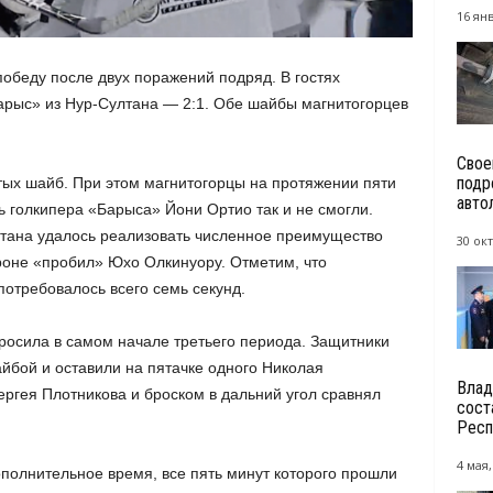
16 янв
обеду после двух поражений подряд. В гостях
арыс» из Нур-Султана — 2:1. Обе шайбы магнитогорцев
Свое
подр
ых шайб. При этом магнитогорцы на протяжении пяти
авто
ь голкипера «Барыса» Йони Ортио так и не смогли.
лтана удалось реализовать численное преимущество
30 окт
ароне «пробил» Юхо Олкинуору. Отметим, что
потребовалось всего семь секунд.
бросила в самом начале третьего периода. Защитники
йбой и оставили на пятачке одного Николая
Влад
ергея Плотникова и броском в дальний угол сравнял
сост
Респ
4 мая,
ополнительное время, все пять минут которого прошли