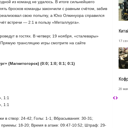
 одной из команд не удалось. В итоге сильнейшего
пять бросков команды закончили с равным счётом, забив
 реализовал свою попытку, а Юхо Олкинуора справился
чёт встречи — 2:1 в пользу «Металлурга».
Кита
ведут в гостях. В четверг, 19 ноября, «сталевары»
17 се
 Прямую трансляцию игры смотрите на сайте
» (Магнитогорск) (0:0; 1:0; 0:1; 0:1)
Кофр
20 мая
, 1:1
, 1:1
ки в створ: 24-42; Голы: 1-1; Вбрасывания: 30-31;
приемы: 18-20; Время в атаке: 09:47-10:52; Штраф: 29-