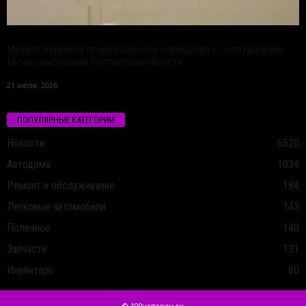
Михаил Черников провел рабочее совещание с сотрудниками
Госавтоинспекции Ростовской области
21 июля, 2026
ПОПУЛЯРНЫЕ КАТЕГОРИИ
Новости
6520
Автодома
1034
Ремонт и обслуживание
184
Легковые автомобили
143
Полезное
140
Запчасти
131
Инвентарь
60
© 100vagonov.ru