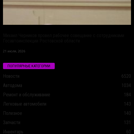
Михаил Черников провел рабочее совещание с сотрудниками
Госавтоинспекции Ростовской области
21 июля, 2026
ПОПУЛЯРНЫЕ КАТЕГОРИИ
Новости
6520
Автодома
1034
Ремонт и обслуживание
184
Легковые автомобили
143
Полезное
140
Запчасти
131
Инвентарь
60