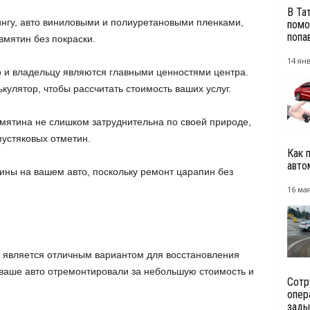
В Та
нгу, авто виниловыми и полиуретановыми пленками,
помо
попа
вмятин без покраски.
14 янв
о и владельцу являются главными ценностями центра.
кулятор, чтобы рассчитать стоимость ваших услуг.
вмятина не слишком затруднительна по своей природе,
пустяковых отметин.
Как 
авто
ины на вашем авто, поскольку ремонт царапин без
.
16 мая
 является отличным вариантом для восстановления
ы ваше авто отремонтировали за небольшую стоимость и
Сотр
опер
зады