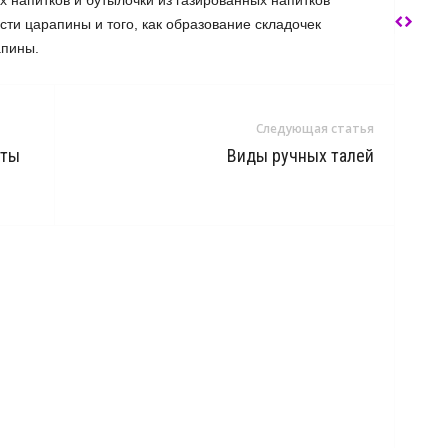
 напитков и бутылочки из газированных напитков
ти царапины и того, как образование складочек
апины.
Следующая статья
еты
Виды ручных талей