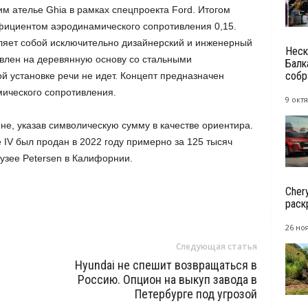
м ателье Ghia в рамках спецпроекта Ford. Итогом
ициентом аэродинамического сопротивления 0,15.
вляет собой исключительно дизайнерский и инженерный
Неск
овлен на деревянную основу со стальными
Балк
собра
й установке речи не идет. Концепт предназначен
ического сопротивления.
9 октя
е, указав символическую сумму в качестве ориентира.
 IV был продан в 2022 году примерно за 125 тысяч
узее Petersen в Калифорнии.
Cher
раск
26 но
Следующая статья
Hyundai не спешит возвращаться в
Россию. Опцион на выкуп завода в
Петербурге под угрозой