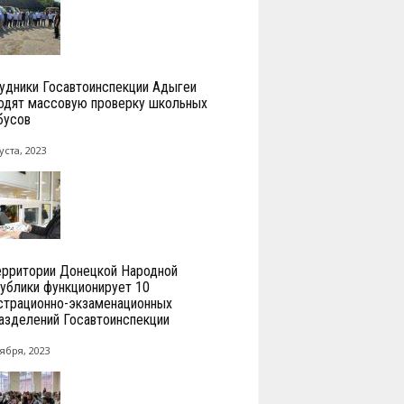
удники Госавтоинспекции Адыгеи
одят массовую проверку школьных
бусов
уста, 2023
ерритории Донецкой Народной
ублики функционирует 10
страционно-экзаменационных
азделений Госавтоинспекции
ября, 2023