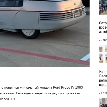
Сотр
пров
авто
25 авг
На т
Респ
реги
подр
о появился уникальный концепт Ford Probe IV 1983
24 окт
терянным. Речь идет о первом из двух построенных
шасси 001