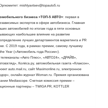
Оргкомитет: mishlyavtsev@topauto5.ru
томобильного бизнеса «ТОП-5 АВТО»
: первая в
зависимых экспертов в сфере автобизнеса. Главная
ших автомобилей по итогам года в пяти основных
зывающих наибольшее влияние на развитие
е определение лучших департаментов маркетинга и PR
ке. С 2019 года, в рамках премии, самому лучшему
the Year («Автомобиль года России»).
: телеканалы «Авто Плюс», «АВТО24», «ДРАЙВ»,
овзгляд», Колёса.ру, автомобильная газета «Клаксон»,
ект auto.mail.ru, сайт Maximonline.ru, электронное
одор», онлайн-журнал Woman.ru. Премия организована
ании Mediascope. Счетная комиссия премии –
кационные партнеры – TWIGA PR, KOTTLER