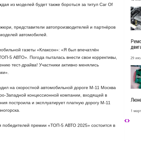
ая из моделей будет также бороться за титул Car Of
жюри, представители автопроизводителей и партнёров
 моделей автомобилей.
Ремо
двиг
обильной газеты «Клаксон»: «Я был впечатлён
ОП-5 АВТО». Погода пыталась внести свои коррективы,
29 ию
нию тест-драйва! Участники активно менялись
ми».
дил на скоростной автомобильной дороге М-11 Москва
еро-Западной концессионной компании, входящей в
Люне
ия построила и эксплуатирует платную дорогу М-11
ногорска.
1 март
 победителей премии «ТОП-5 АВТО 2025» состоится в