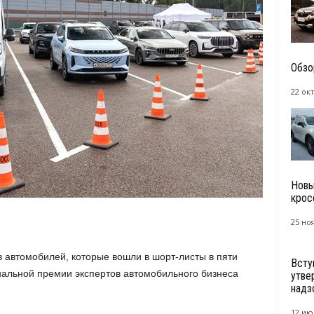
Обзо
22 окт
Новы
крос
25 но
в автомобилей, которые вошли в шорт-листы в пяти
Всту
нальной премии экспертов автомобильного бизнеса
утве
надзо
12 ию