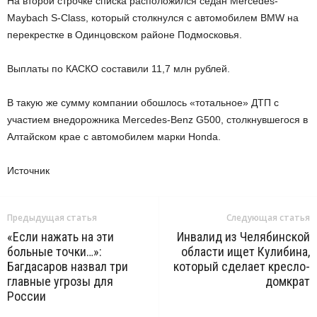
На второй строчке списка расположился седан Mercedes-
Maybach S-Class, который столкнулся с автомобилем BMW на
перекрестке в Одинцовском районе Подмосковья.
Выплаты по КАСКО составили 11,7 млн рублей.
В такую же сумму компании обошлось «тотальное» ДТП с
участием внедорожника Mercedes-Benz G500, столкнувшегося в
Алтайском крае с автомобилем марки Honda.
Источник
Предыдущая статья
Следующая статья
«Если нажать на эти
Инвалид из Челябинской
больные точки…»:
области ищет Кулибина,
Багдасаров назвал три
который сделает кресло-
главные угрозы для
домкрат
России