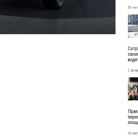
30 окт
Сотр
свое
води
2 фев
Прак
пере
площ
29 авг