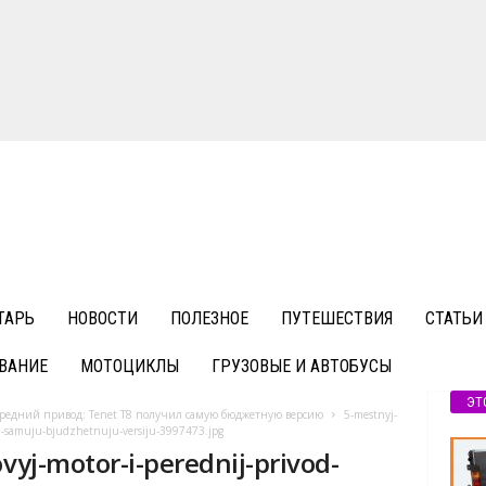
ТАРЬ
НОВОСТИ
ПОЛЕЗНОЕ
ПУТЕШЕСТВИЯ
СТАТЬИ
ВАНИЕ
МОТОЦИКЛЫ
ГРУЗОВЫЕ И АВТОБУСЫ
ЭТ
ередний привод: Tenet T8 получил самую бюджетную версию
5-mestnyj-
chil-samuju-bjudzhetnuju-versiju-3997473.jpg
ovyj-motor-i-perednij-privod-