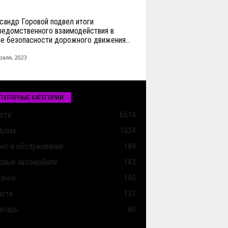
сандр Горовой подвел итоги
едомственного взаимодействия в
е безопасности дорожного движения...
раля, 2023
ПУЛЯРНЫЕ КАТЕГОРИИ
сти
6514
дома
1034
нт и обслуживание
184
овые автомобили
143
зное
140
асти
131
нтарь
60