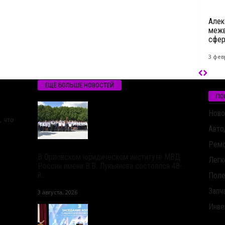
Алек
межв
сфер
3 фев
ЕЩЁ БОЛЬШЕ НОВОСТЕЙ
ПО
Ново
 что
Авто
Ремо
В Орловском юридическом институте МВД
Легк
России имени В.В. Лукьянова состоялся 48-
й...
Поле
Запч
3 августа, 2026
Инве