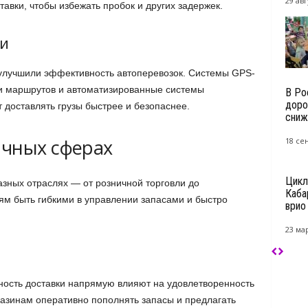
29 авг
авки, чтобы избежать пробок и других задержек.
и
улучшили эффективность автоперевозок. Системы GPS-
и маршрутов и автоматизированные системы
В Ро
доро
 доставлять грузы быстрее и безопаснее.
сниж
ичных сферах
18 се
Цикл
азных отраслях — от розничной торговли до
Каба
ям быть гибкими в управлении запасами и быстро
врио 
23 мар
жность доставки напрямую влияют на удовлетворенность
газинам оперативно пополнять запасы и предлагать