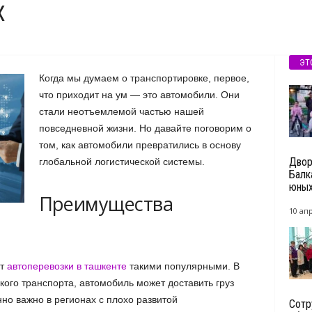
Х
ЭТ
Когда мы думаем о транспортировке, первое,
что приходит на ум — это автомобили. Они
стали неотъемлемой частью нашей
повседневной жизни. Но давайте поговорим о
том, как автомобили превратились в основу
Двор
глобальной логистической системы.
Балк
юных
Преимущества
10 ап
ет
автоперевозки в ташкенте
такими популярными. В
ого транспорта, автомобиль может доставить груз
но важно в регионах с плохо развитой
Сотр