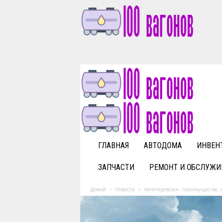
1
0
0
v
a
g
o
n
o
v
ГЛАВНАЯ
АВТОДОМА
ИНВЕН
.
r
ЗАПЧАСТИ
РЕМОНТ И ОБСЛУЖИ
u
Домой
Новости
Автоперевозки: преимущества, 