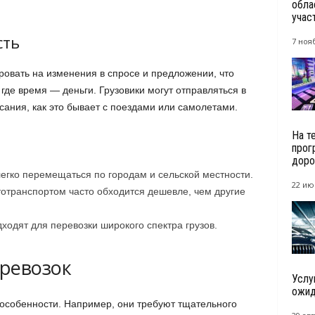
обла
учас
сть
7 ноя
ровать на изменения в спросе и предложении, что
где время — деньги. Грузовики могут отправляться в
исания, как это бывает с поездами или самолетами.
На т
прог
доро
легко перемещаться по городам и сельской местности.
22 ию
втотранспортом часто обходится дешевле, чем другие
ходят для перевозки широкого спектра грузов.
ревозок
Услу
ожида
особенности. Например, они требуют тщательного