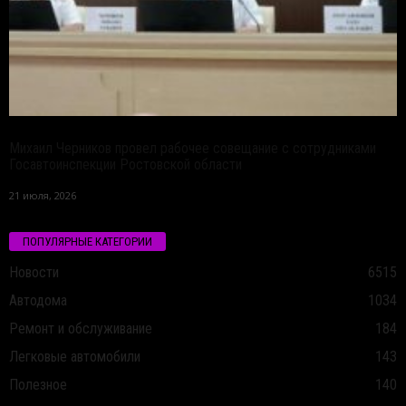
Михаил Черников провел рабочее совещание с сотрудниками
Госавтоинспекции Ростовской области
21 июля, 2026
ПОПУЛЯРНЫЕ КАТЕГОРИИ
Новости
6515
Автодома
1034
Ремонт и обслуживание
184
Легковые автомобили
143
Полезное
140