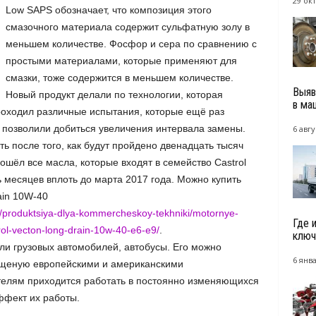
29 окт
Low SAPS обозначает, что композиция этого
смазочного материала содержит сульфатную золу в
меньшем количестве. Фосфор и сера по сравнению с
простыми материалами, которые применяют для
смазки, тоже содержится в меньшем количестве.
Выяв
Новый продукт делали по технологии, которая
в ма
проходил различные испытания, которые ещё раз
и позволили добиться увеличения интервала замены.
6 авгу
ь после того, как будут пройдено двенадцать тысяч
ошёл все масла, которые входят в семейство Castrol
месяцев вплоть до марта 2017 года. Можно купить
ain 10W-40
og/produktsiya-dlya-kommercheskoy-tekhniki/motornye-
Где 
ol-vecton-long-drain-10w-40-e6-e9/
.
ключ
и грузовых автомобилей, автобусы. Его можно
6 янва
пущеную европейскими и американскими
елям приходится работать в постоянно изменяющихся
ффект их работы.