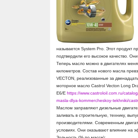
называется System Pro. Этот продукт 
подтвердили его высокое качество. Он
Теперь масло можно в двигателях менят
километров. Состав нового масла превз
VECTON, реализованные за двенадцать 
моторное масло Castrol Vecton Long Dr
E6/E
https://www.castroloil.com.ru/catal
masla-dlya-kommercheskoy-tekhniki/castr
Маслом заправляют дизельные двигател
заливать в строительную, технику, вы
производителями. Современным двигат
условиях. Они оказывают влияние на э
Зольность (% по массе):