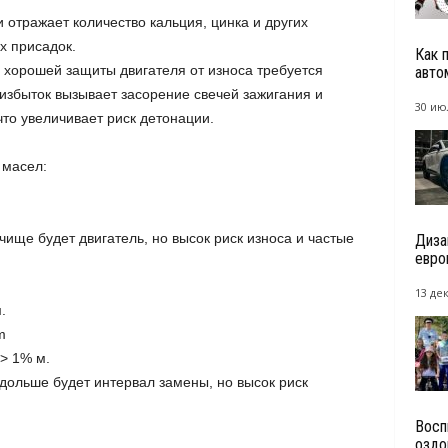
и отражает количество кальция, цинка и других
х присадок.
Как 
 хорошей защиты двигателя от износа требуется
авто
избыток вызывает засорение свечей зажигания и
30 ию
что увеличивает риск детонации.
 масел:
.
чище будет двигатель, но высок риск износа и частые
Диза
евро
13 де
.
m
> 1% м.
 дольше будет интервал замены, но высок риск
Восп
оздо