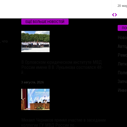
20 мар
ЕЩЁ БОЛЬШЕ НОВОСТЕЙ
ПО
Ново
 что
Авто
Ремо
В Орловском юридическом институте МВД
Легк
России имени В.В. Лукьянова состоялся 48-
й...
Поле
Запч
3 августа, 2026
Инве
Михаил Черников принял участие в заседании
коллегии ГУ МВД России по...