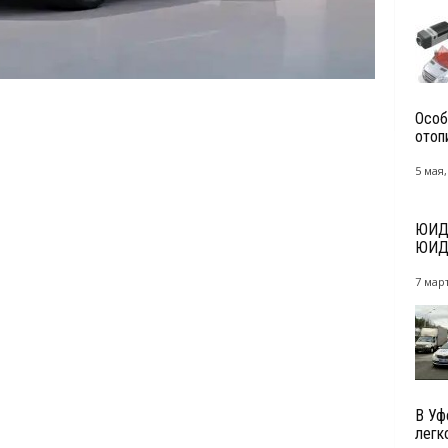
Особ
отоп
5 мая,
ЮИДо
ЮИД 
7 март
В Уф
легко