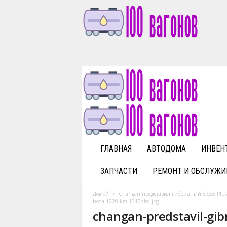
1
0
0
v
a
g
o
n
o
v
ГЛАВНАЯ
АВТОДОМА
ИНВЕН
.
r
ЗАПЧАСТИ
РЕМОНТ И ОБСЛУЖИ
u
Домой
Changan представил гибридный CS55 Plus 
hoda-1220-km-1315dbd.jpg
changan-predstavil-gib