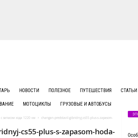
ТАРЬ
НОВОСТИ
ПОЛЕЗНОЕ
ПУТЕШЕСТВИЯ
СТАТЬИ
ВАНИЕ
МОТОЦИКЛЫ
ГРУЗОВЫЕ И АВТОБУСЫ
ЭТ
с запасом хода 1220 км
changan-predstavil-gibridnyj-cs55-plus-s-zapasom-
ridnyj-cs55-plus-s-zapasom-hoda-
Особ