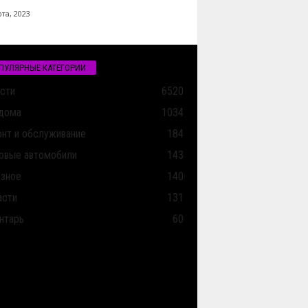
та, 2023
ПУЛЯРНЫЕ КАТЕГОРИИ
сти
6520
дома
1034
нт и обслуживание
184
овые автомобили
143
зное
140
асти
131
нтарь
60