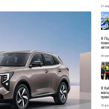
31 мар
В По
помо
авто
30 мая
В Ка
масш
прив
10 фе