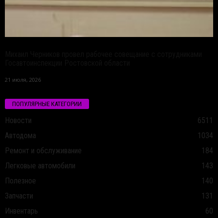
Михаил Черников провел рабочее совещание с сотрудниками
Госавтоинспекции Ростовской области
21 июля, 2026
ПОПУЛЯРНЫЕ КАТЕГОРИИ
Новости
6511
Автодома
1034
Ремонт и обслуживание
184
Легковые автомобили
143
Полезное
140
Запчасти
131
Инвентарь
60