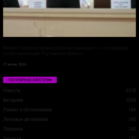
Михаил Черников провел рабочее совещание с сотрудниками
Госавтоинспекции Ростовской области
21 июля, 2026
ПОПУЛЯРНЫЕ КАТЕГОРИИ
Новости
6518
Автодома
1034
Ремонт и обслуживание
184
Легковые автомобили
143
Полезное
140
Запчасти
131