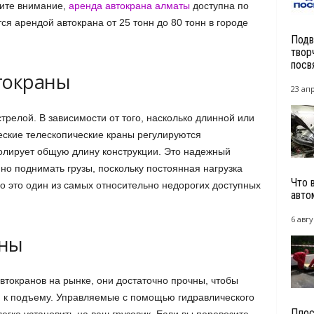
тите внимание,
аренда автокрана алматы
доступна по
я арендой автокрана от 25 тонн до 80 тонн в городе
Подв
твор
посв
токраны
23 ап
релой. В зависимости от того, насколько длинной или
еские телескопические краны регулируются
ролирует общую длину конструкции. Это надежный
нно поднимать грузы, поскольку постоянная нагрузка
Что 
но это один из самых относительно недорогих доступных
авто
6 авгу
аны
втокранов на рынке, они достаточно прочны, чтобы
й к подъему. Управляемые с помощью гидравлического
Плос