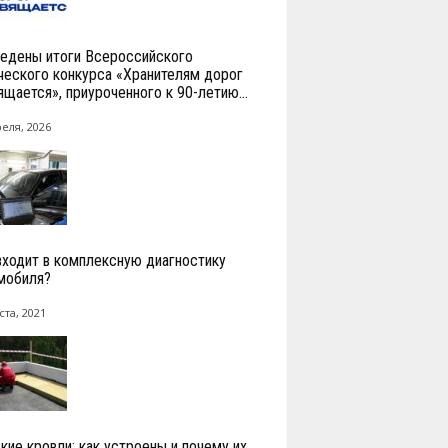
едены итоги Всероссийского
ческого конкурса «Хранителям дорог
ящается», приуроченного к 90-летию...
реля, 2026
входит в комплексную диагностику
мобиля?
ста, 2021
кие кровли: как устроены и почему их