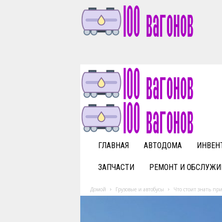
1
0
0
v
a
g
o
n
o
v
ГЛАВНАЯ
АВТОДОМА
ИНВЕН
.
r
ЗАПЧАСТИ
РЕМОНТ И ОБСЛУЖИ
u
Домой
Грузовые и автобусы
Что стоит знать при