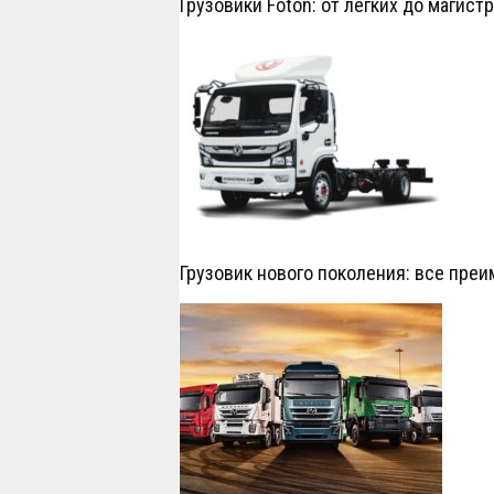
Грузовики Foton: от лёгких до магис
Грузовик нового поколения: все пре