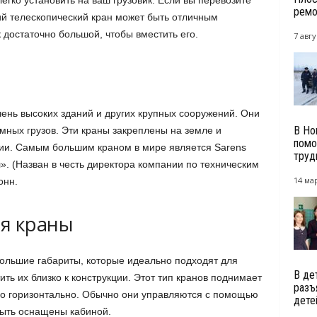
егко установить на ваш грузовик. Если вы перевозите
ремо
ий телескопический кран может быть отличным
к достаточно большой, чтобы вместить его.
7 авгу
чень высоких зданий и других крупных сооружений. Они
В Но
мных грузов. Эти краны закреплены на земле и
помо
ции. Самым большим краном в мире является Sarens
трудн
. (Назван в честь директора компании по техническим
14 мар
онн.
я краны
льшие габариты, которые идеально подходят для
В де
ть их близко к конструкции. Этот тип кранов поднимает
разъ
его горизонтально. Обычно они управляются с помощью
дете
быть оснащены кабиной.