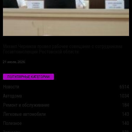
Михаил Черников провел рабочее совещание с сотрудниками
Госавтоинспекции Ростовской области
21 июля, 2026
ПОПУЛЯРНЫЕ КАТЕГОРИИ
Новости
6514
Автодома
1034
Ремонт и обслуживание
184
Легковые автомобили
143
Полезное
140