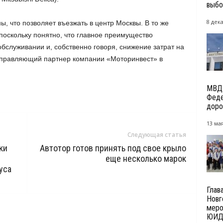
выбо
8 дек
ны, что позволяет въезжать в центр Москвы. В то же
поскольку понятно, что главное преимущество
бслуживании и, собственно говоря, снижение затрат на
 управляющий партнер компании «Моторинвест» в
МВД 
Феде
доро
13 мая
Следующая статья
ки
Автотор готов принять под свое крыло
еще несколько марок
уса
Глав
Новг
меро
ЮИДо