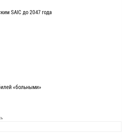
ским SAIC до 2047 года
билей «больными»
сь