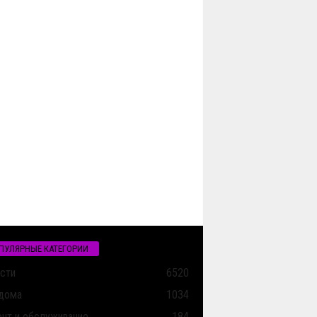
ПУЛЯРНЫЕ КАТЕГОРИИ
сти
6520
дома
1034
нт и обслуживание
184