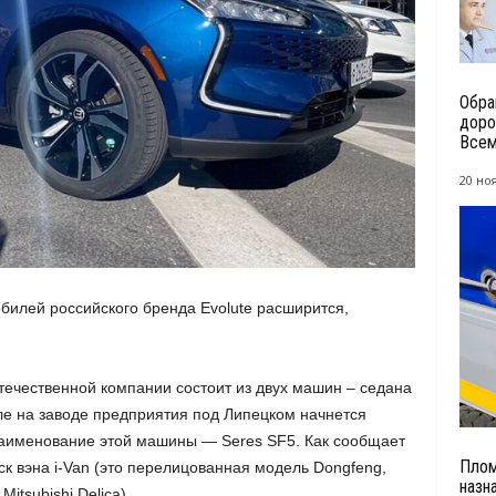
Обра
доро
Всем
20 но
билей российского бренда Evolute расширится,
ечественной компании состоит из двух машин – седана
реле на заводе предприятия под Липецком начнется
 наименование этой машины — Seres SF5. Как сообщает
Плом
ск вэна i-Van (это перелицованная модель Dongfeng,
назн
itsubishi Delica).