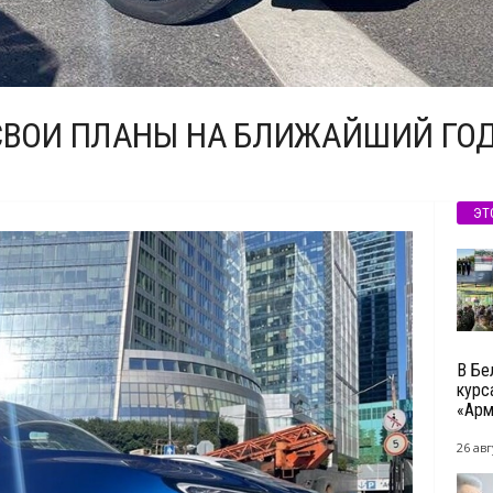
 СВОИ ПЛАНЫ НА БЛИЖАЙШИЙ ГО
ЭТ
В Бе
курс
«Арм
26 авг