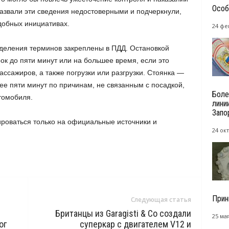
Особ
азвали эти сведения недостоверными и подчеркнули,
добных инициативах.
24 фе
деления терминов закреплены в ПДД. Остановкой
ок до пяти минут или на большее время, если это
ссажиров, а также погрузки или разгрузки. Стоянка —
ее пяти минут по причинам, не связанным с посадкой,
Боле
втомобиля.
лини
Запо
роваться только на официальные источники и
24 окт
.
Прин
Следующая статья
Британцы из Garagisti & Co создали
25 мая
ог
суперкар с двигателем V12 и