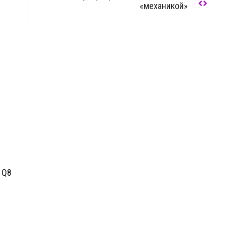
«механикой»
 Q8