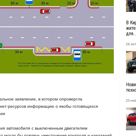
В Ки
жите
для...
26 окт
Нови
техн
льное заявление, в котором опровергла
25 но
нет-ресурсов информацию о якобы готовящихся
ния
ия автомобиля с выключенным двигателем
то могло бы повлечь ужесточение контроля и наказаний