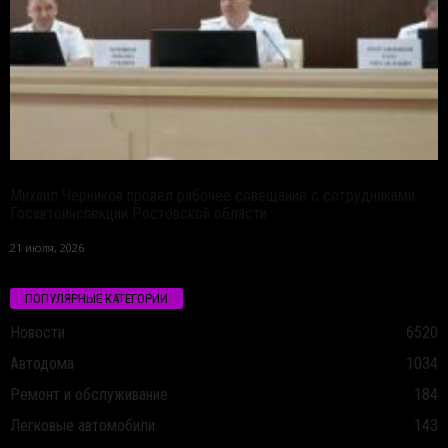
Михаил Черников провел рабочее совещание с сотрудниками
Госавтоинспекции Ростовской области
21 июля, 2026
ПОПУЛЯРНЫЕ КАТЕГОРИИ
Новости
6520
Автодома
1034
Ремонт и обслуживание
184
Легковые автомобили
143