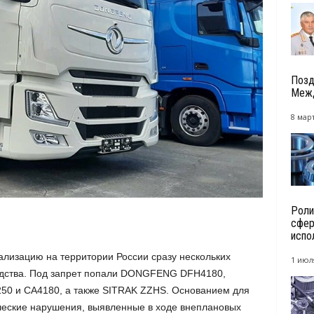
Позд
Межд
8 март
Роли
сфер
испо
ализацию на территории России сразу нескольких
1 июл
водства. Под запрет попали DONGFENG DFH4180,
0 и CA4180, а также SITRAK ZZHS. Основанием для
ческие нарушения, выявленные в ходе внеплановых