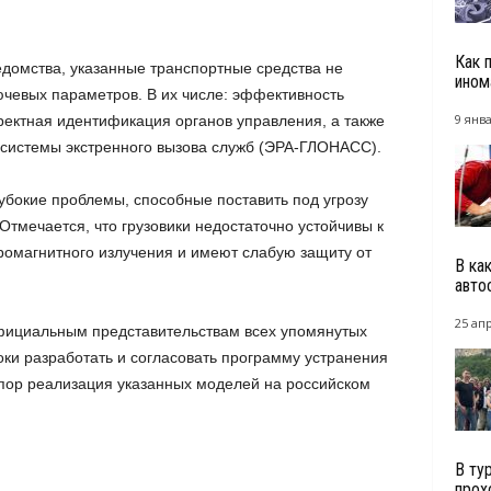
Как 
омства, указанные транспортные средства не
ином
ючевых параметров. В их числе: эффективность
9 янва
ректная идентификация органов управления, а также
а системы экстренного вызова служб (ЭРА-ГЛОНАСС).
убокие проблемы, способные поставить под угрозу
Отмечается, что грузовики недостаточно устойчивы к
ромагнитного излучения и имеют слабую защиту от
В ка
авто
25 ап
фициальным представительствам всех упомянутых
оки разработать и согласовать программу устранения
пор реализация указанных моделей на российском
В ту
прох