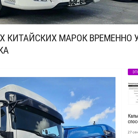
Х КИТАЙСКИХ МАРОК ВРЕМЕННО 
КА
ЭТ
Каль
спосо
27 се