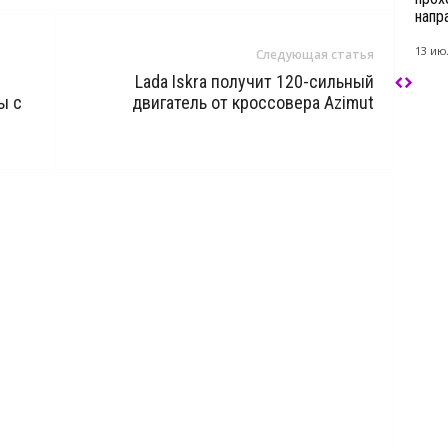
напр
13 ию
Следующая статья
Lada Iskra получит 120-сильный
ы с
двигатель от кроссовера Azimut