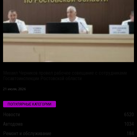
Михаил Черников провел рабочее совещание с сотрудниками
Госавтоинспекции Ростовской области
21 июля, 2026
ПОПУЛЯРНЫЕ КАТЕГОРИИ
Новости
6520
Автодома
1034
Ремонт и обслуживание
184