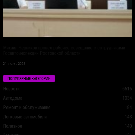
Михаил Черников провел рабочее совещание с сотрудниками
Госавтоинспекции Ростовской области
21 июля, 2026
ПОПУЛЯРНЫЕ КАТЕГОРИИ
Новости
6516
Автодома
1034
Ремонт и обслуживание
184
Легковые автомобили
143
Полезное
140