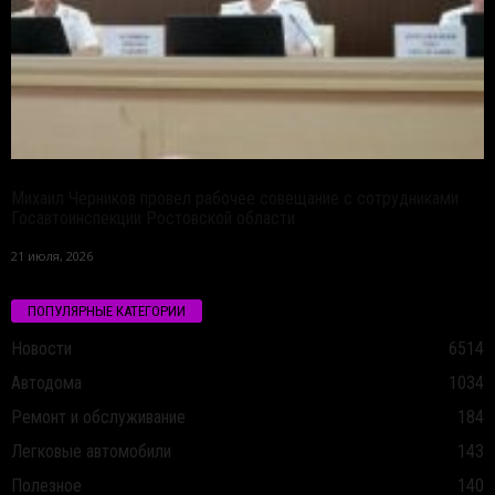
Михаил Черников провел рабочее совещание с сотрудниками
Госавтоинспекции Ростовской области
21 июля, 2026
ПОПУЛЯРНЫЕ КАТЕГОРИИ
Новости
6514
Автодома
1034
Ремонт и обслуживание
184
Легковые автомобили
143
Полезное
140