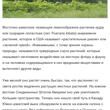
Восточно-азиатское лазающее лианообразное растение кудзу
или пуэрария лопастная (лат. Pueraria lobata) инвазивное
растение, которое в США называют «растительным раком» или
«зеленой чумой». Инвазивными, с точки зрения охраны
природы, называются чужеродные сорта растений, которые
оказывают негативное воздействие на местную флору и фауну
и на человека содержащимися в них вредными веществами и
вытесняют другие виды.
Уже весной оно растет очень быстро, так, что заслоняет от
света ростки медленно растущих местных растений. На южном
востоке Соединенных Штатов Америки оно уже уничтожило
большие пространства. Теперь оно нашло свой путь в Канаду.
Южно-азиатский вьюн обнаружили в июле на южном склоне с
видом на озеро Эри поблизости от Лемингтона в Онтарио, на