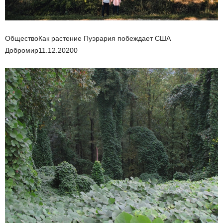
ОбществоКак растение Пуэрария побеждает США
Добромир
11.12.2020
0