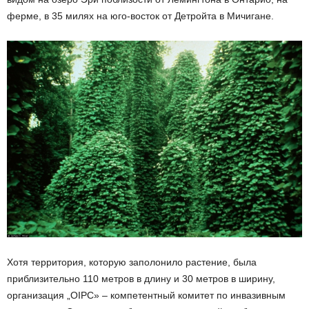
ферме, в 35 милях на юго-восток от Детройта в Мичигане.
Хотя территория, которую заполонило растение, была
приблизительно 110 метров в длину и 30 метров в ширину,
организация „OIPC» – компетентный комитет по инвазивным