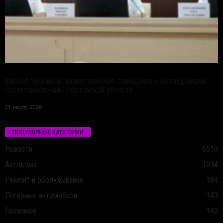
Михаил Черников провел рабочее совещание с сотрудниками
Госавтоинспекции Ростовской области
21 июля, 2026
ПОПУЛЯРНЫЕ КАТЕГОРИИ
Новости
6510
Автодома
1034
Ремонт и обслуживание
184
Легковые автомобили
143
Полезное
140