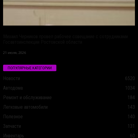
Михаил Черников провел рабочее совещание с сотрудниками
Госавтоинспекции Ростовской области
21 июля, 2026
ПОПУЛЯРНЫЕ КАТЕГОРИИ
Новости
6520
Автодома
1034
Ремонт и обслуживание
184
Легковые автомобили
143
Полезное
140
Запчасти
131
Инвентарь
60