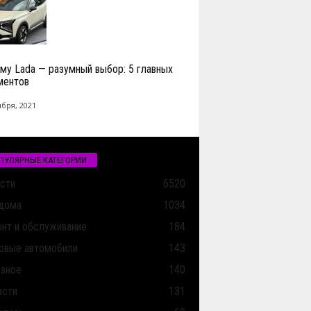
му Lada — разумный выбор: 5 главных
ментов
ября, 2021
ПУЛЯРНЫЕ КАТЕГОРИИ
сти
6520
дома
1034
нт и обслуживание
184
овые автомобили
143
зное
140
асти
131