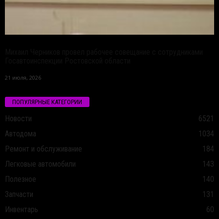
Михаил Черников провел рабочее совещание с сотрудниками
Госавтоинспекции Ростовской области
21 июля, 2026
ПОПУЛЯРНЫЕ КАТЕГОРИИ
Новости
6521
Автодома
1034
Ремонт и обслуживание
184
Легковые автомобили
143
Полезное
140
Запчасти
131
Инвентарь
60