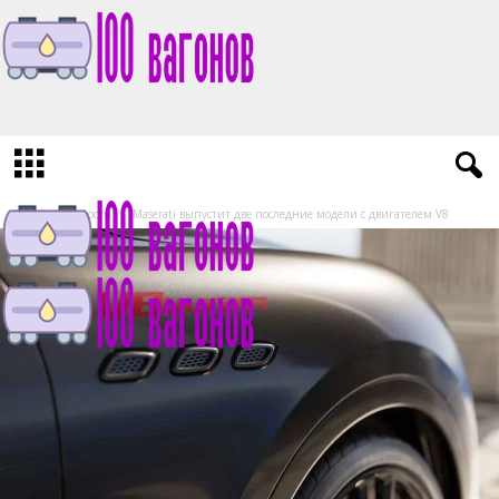
1
0
0
v
a
g
Домой
Новости
Maserati выпустит две последние модели с двигателем V8
o
n
o
v
.
r
u