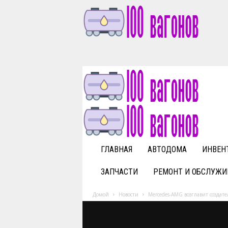
1
0
0
v
a
g
o
n
o
v
ГЛАВНАЯ
АВТОДОМА
ИНВЕН
.
r
ЗАПЧАСТИ
РЕМОНТ И ОБСЛУЖИ
u
Домой
Новости
Mercedes-AMG возглавит создате