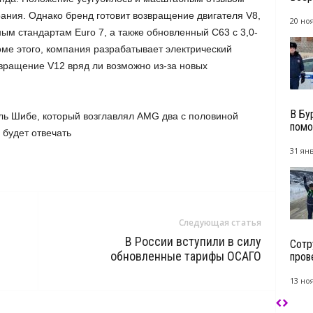
ания. Однако бренд готовит возвращение двигателя V8,
20 но
ным стандартам Euro 7, а также обновленный C63 с 3,0-
е этого, компания разрабатывает электрический
звращение V12 вряд ли возможно из-за новых
В Бу
ь Шибе, который возглавлял AMG два с половиной
помо
 будет отвечать
31 янв
Следующая статья
В России вступили в силу
Сотр
обновленные тарифы ОСАГО
пров
13 но