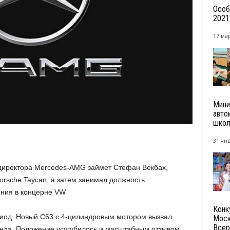
Особ
2021
17 мар
Мини
авто
школ
31 янв
 директора Mercedes-AMG займет Стефан Векбах,
orsche Taycan, а затем занимал должность
ения в концерне VW
Конк
иод. Новый C63 с 4-цилиндровым мотором вызвал
Моск
Всер
енда. Положение усугубилось и масштабным отзывом