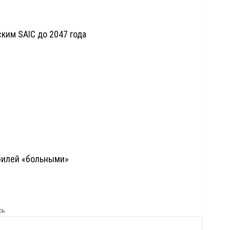
ским SAIC до 2047 года
билей «больными»
сь