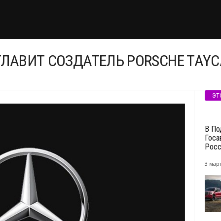
ГЛАВИТ СОЗДАТЕЛЬ PORSCHE TAY
ЭТ
В По
Госа
Росс
3 март