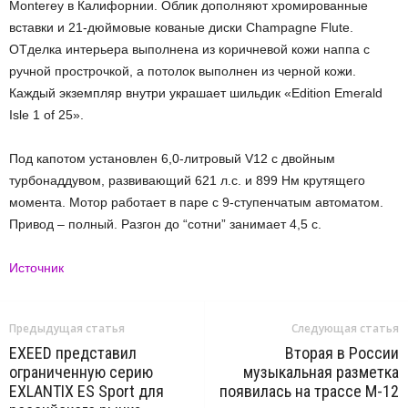
Monterey в Калифорнии. Облик дополняют хромированные
вставки и 21-дюймовые кованые диски Champagne Flute.
ОТделка интерьера выполнена из коричневой кожи наппа с
ручной прострочкой, а потолок выполнен из черной кожи.
Каждый экземпляр внутри украшает шильдик «Edition Emerald
Isle 1 of 25».
Под капотом установлен 6,0-литровый V12 с двойным
турбонаддувом, развивающий 621 л.с. и 899 Нм крутящего
момента. Мотор работает в паре с 9-ступенчатым автоматом.
Привод – полный. Разгон до “сотни” занимает 4,5 с.
Источник
Предыдущая статья
Следующая статья
EXEED представил
Вторая в России
ограниченную серию
музыкальная разметка
EXLANTIX ES Sport для
появилась на трассе М-12