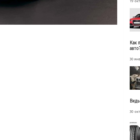
19 окт
Как 
авто
30 янв
Виды
30 окт