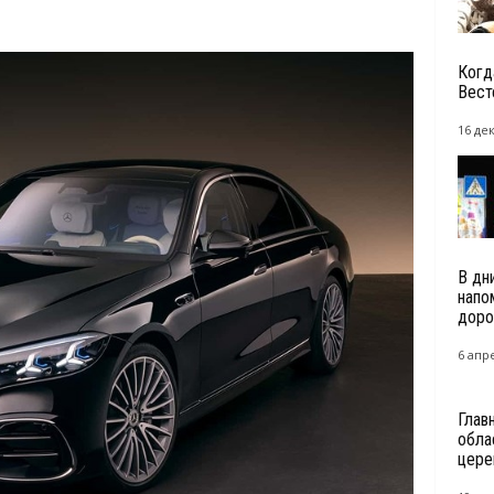
Когд
Вест
16 де
В дн
напо
доро
6 апре
Глав
обла
цере