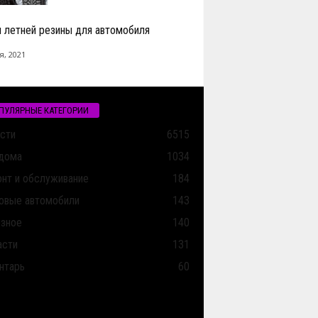
 летней резины для автомобиля
я, 2021
ПУЛЯРНЫЕ КАТЕГОРИИ
сти
6515
дома
1034
нт и обслуживание
184
овые автомобили
143
зное
140
асти
131
нтарь
60