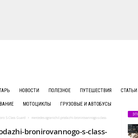
ТАРЬ
НОВОСТИ
ПОЛЕЗНОЕ
ПУТЕШЕСТВИЯ
СТАТЬИ
ВАНИЕ
МОТОЦИКЛЫ
ГРУЗОВЫЕ И АВТОБУСЫ
ЭТ
го S-Class Guard
mercedes-ogranichil-prodazhi-bronirovannogo-s-class-
odazhi-bronirovannogo-s-class-