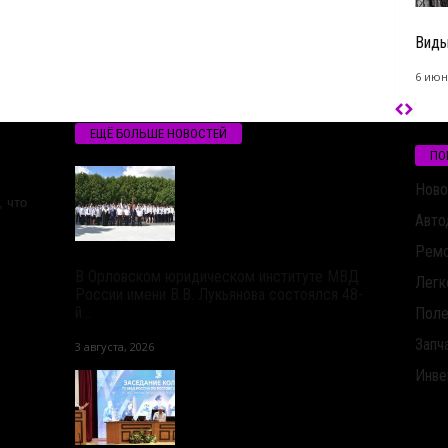
Виды
6 июн
ЕЩЁ БОЛЬШЕ НОВОСТЕЙ
ПО
Ново
 что
Авто
Ремо
В Орловском юридическом институте МВД
Легк
России имени В.В. Лукьянова состоялся 48-
й...
Поле
Запч
3 августа, 2026
Инве