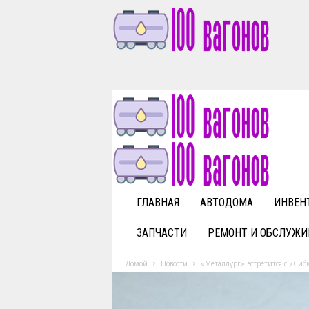
1
0
0
v
a
g
o
n
o
v
ГЛАВНАЯ
АВТОДОМА
ИНВЕН
.
r
ЗАПЧАСТИ
РЕМОНТ И ОБСЛУЖИ
u
Домой
Новости
«Металлург» встретится с «Сиб