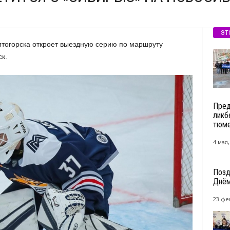
ЭТ
тогорска откроет выездную серию по маршруту
к.
Пред
ликб
тюме
4 мая,
Позд
Днём
23 фе