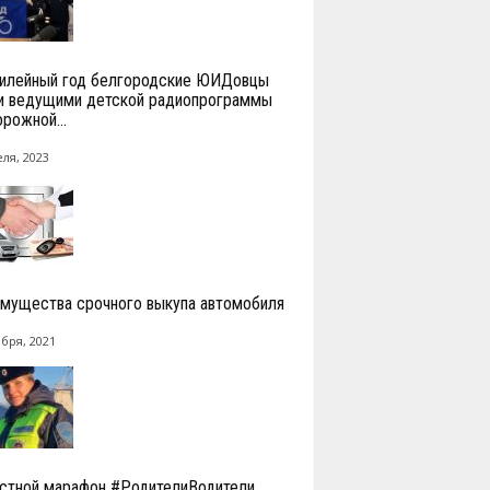
илейный год белгородские ЮИДовцы
и ведущими детской радиопрограммы
орожной...
ля, 2023
мущества срочного выкупа автомобиля
абря, 2021
стной марафон #РодителиВодители