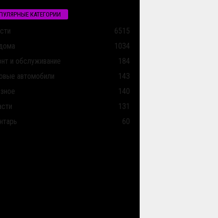
ПУЛЯРНЫЕ КАТЕГОРИИ
сти
6515
дома
1034
нт и обслуживание
184
овые автомобили
143
зное
140
асти
131
нтарь
60