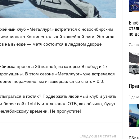
В юб
стал
ккейный клуб «Металлург» встретится с новосибирским
по д
 чемпионата Континентальной хоккейной лиги. Эта игра
в на выезде — матч состоится в ледовом дворце
7 апре
бирска провела 26 матчей, из которых 9 побед и 17
пропущены. В этом сезоне «Металлург» уже встречался
ерпел поражение: матч завершился со счётом 0:3.
Преи
тыграться в гостях? Поддержать любимый клуб и узнать
1 дек
м более сайт 1obl.tv и телеканал ОТВ, как обычно, будут
 челябинскому времени. Не пропустите!
Следующая статья
Обла