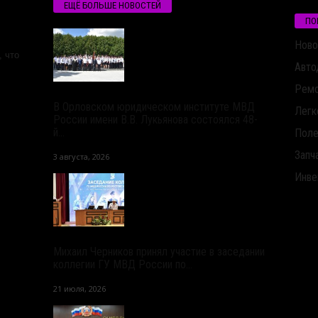
ЕЩЁ БОЛЬШЕ НОВОСТЕЙ
ПО
Ново
 что
Авто
Ремо
В Орловском юридическом институте МВД
Легк
России имени В.В. Лукьянова состоялся 48-
й...
Поле
Запч
3 августа, 2026
Инве
Михаил Черников принял участие в заседании
коллегии ГУ МВД России по...
21 июля, 2026