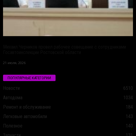
Михаил Черников провел рабочее совещание с сотрудниками
Госавтоинспекции Ростовской области
21 июля, 2026
ПОПУЛЯРНЫЕ КАТЕГОРИИ
Новости
6510
Автодома
1034
Ремонт и обслуживание
184
Легковые автомобили
143
Полезное
140
Запчасти
131