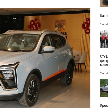
Как 
1 ноя
Студ
цент
менят
7 ноя
Крос