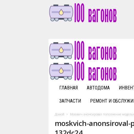
1
0
0
v
a
g
o
n
o
v
ГЛАВНАЯ
АВТОДОМА
ИНВЕН
.
r
ЗАПЧАСТИ
РЕМОНТ И ОБСЛУЖИ
u
Домой
Москвич анонсировал пополнение модельн
moskvich-anonsiroval-
132dc24