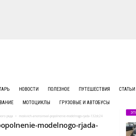
ТАРЬ
НОВОСТИ
ПОЛЕЗНОЕ
ПУТЕШЕСТВИЯ
СТАТЬИ
ВАНИЕ
МОТОЦИКЛЫ
ГРУЗОВЫЕ И АВТОБУСЫ
ЭТ
ого ряда
moskvich-anonsiroval-popolnenie-modelnogo-rjada-132dc24
popolnenie-modelnogo-rjada-