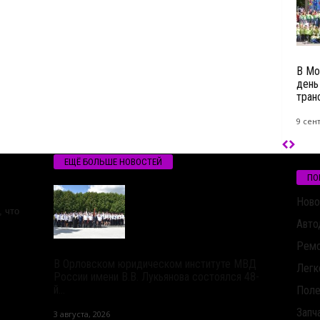
В Мо
день
тран
9 сен
ЕЩЁ БОЛЬШЕ НОВОСТЕЙ
ПО
Ново
 что
Авто
Ремо
В Орловском юридическом институте МВД
Легк
России имени В.В. Лукьянова состоялся 48-
й...
Поле
Запч
3 августа, 2026