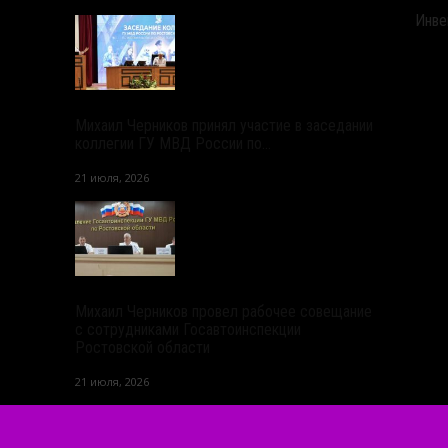
Инве
Михаил Черников принял участие в заседании
коллегии ГУ МВД России по...
21 июля, 2026
Михаил Черников провел рабочее совещание
с сотрудниками Госавтоинспекции
Ростовской области
21 июля, 2026