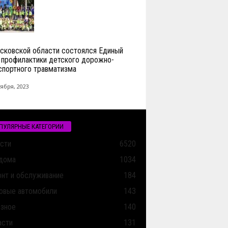
сковской области состоялся Единый
 профилактики детского дорожно-
спортного травматизма
тября, 2023
ПУЛЯРНЫЕ КАТЕГОРИИ
сти
6520
дома
1034
нт и обслуживание
184
овые автомобили
143
зное
140
асти
131