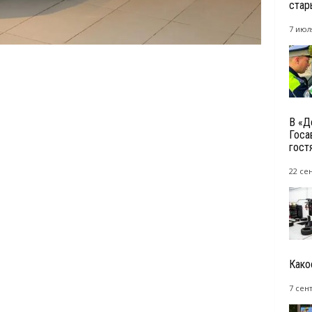
стар
7 июл
В «Д
Госа
гост
22 се
Како
7 сен