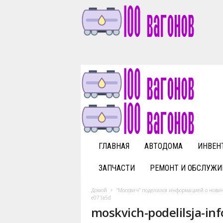
1
0
0
v
a
g
o
n
o
v
ГЛАВНАЯ
АВТОДОМА
ИНВЕН
.
r
ЗАПЧАСТИ
РЕМОНТ И ОБСЛУЖИ
u
Домой
“Москвич” поделился информацией о новин
e071a5d
moskvich-podelilsja-in