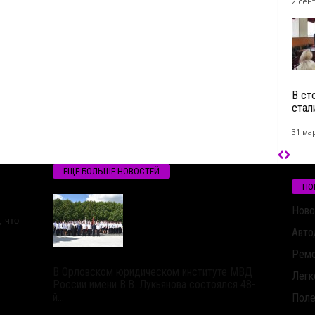
2 сен
В ст
стал
31 мар
ЕЩЁ БОЛЬШЕ НОВОСТЕЙ
ПО
Ново
 что
Авто
Ремо
В Орловском юридическом институте МВД
Легк
России имени В.В. Лукьянова состоялся 48-
й...
Поле