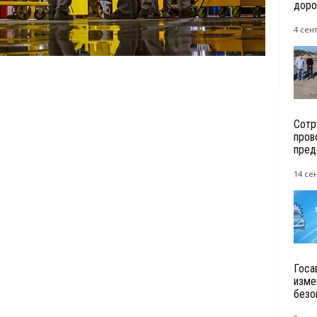
доро
4 сен
Сотр
пров
пред
14 се
Госа
изме
безо