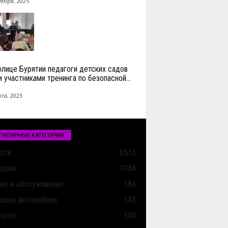
тября, 2025
олице Бурятии педагоги детских садов
и участниками тренинга по безопасной...
та, 2023
ПУЛЯРНЫЕ КАТЕГОРИИ
сти
6515
дома
1034
нт и обслуживание
184
овые автомобили
143
зное
140