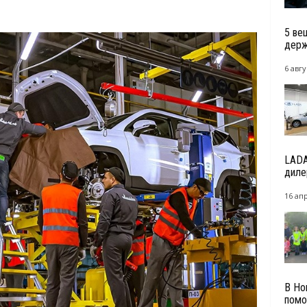
5 ве
держа
6 авгу
LADA
диле
16 ап
В Но
помо