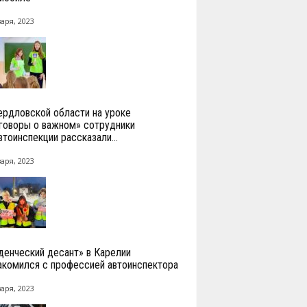
аря, 2023
ердловской области на уроке
говоры о важном» сотрудники
втоинспекции рассказали...
аря, 2023
денческий десант» в Карелии
акомился с профессией автоинспектора
аря, 2023