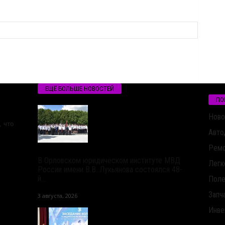
ЕЩЁ БОЛЬШЕ НОВОСТЕЙ
ПО
Ново
 что
Авто
Ремо
В Орловском юридическом институте МВД
Легк
России имени В.В. Лукьянова состоялся 48-
й...
Поле
Запч
3 августа, 2026
Инве