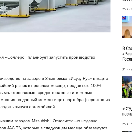
25 янв
В Св
«Раз
ия «Соллерс» планирует запустить производство
Госа
31 янв
изводство на заводе в Ульяновске «Исузу Рус» в марте
сийский рынок в прошлом месяце, продав всю 100%
сь малотоннажные, среднетонажные и тяжелые
 компания на данный момент ищет партнёра (вероятно из
ладить выпуск автомобилей.
«Сту
позн
ывшим заводом Mitsubishi. Относительно недавно
25 янв
пов JAC T6, которые в следующем месяце обзаведутся