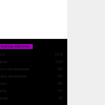
ПУЛЯРНЫЕ КАТЕГОРИИ
сти
6518
дома
1034
нт и обслуживание
184
овые автомобили
143
зное
140
асти
131
нтарь
60