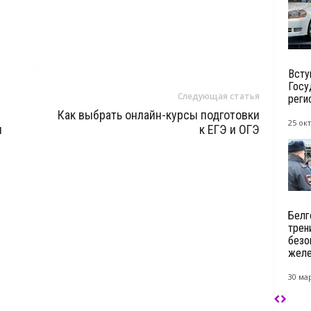
Всту
Госу
Следующая статья
реги
Как выбрать онлайн-курсы подготовки
25 окт
я
к ЕГЭ и ОГЭ
Белг
трен
безо
желе
30 мар