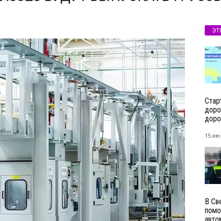
ЭТ
Стар
доро
дорог
15 ию
В Св
помо
авто