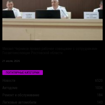
Михаил Черников провел рабочее совещание с сотрудниками
Госавтоинспекции Ростовской области
21 июля, 2026
ПОПУЛЯРНЫЕ КАТЕГОРИИ
Новости
6520
Автодома
1034
Ремонт и обслуживание
184
Легковые автомобили
143