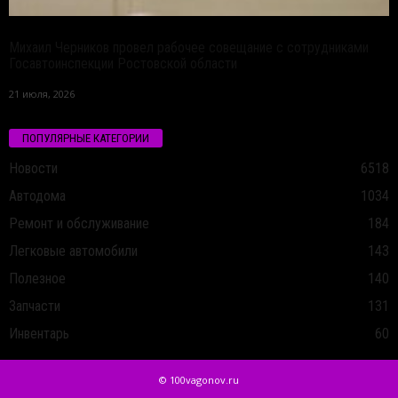
Михаил Черников провел рабочее совещание с сотрудниками
Госавтоинспекции Ростовской области
21 июля, 2026
ПОПУЛЯРНЫЕ КАТЕГОРИИ
Новости
6518
Автодома
1034
Ремонт и обслуживание
184
Легковые автомобили
143
Полезное
140
Запчасти
131
Инвентарь
60
© 100vagonov.ru