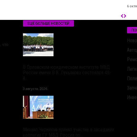
6 октя
ЕЩЁ БОЛЬШЕ НОВОСТЕЙ
ПО
Ново
 что
Авто
Ремо
В Орловском юридическом институте МВД
Легк
России имени В.В. Лукьянова состоялся 48-
й...
Поле
Запч
3 августа, 2026
Инве
Михаил Черников принял участие в заседании
коллегии ГУ МВД России по...