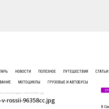
ТАРЬ
НОВОСТИ
ПОЛЕЗНОЕ
ПУТЕШЕСТВИЯ
СТАТЬИ
ВАНИЕ
МОТОЦИКЛЫ
ГРУЗОВЫЕ И АВТОБУСЫ
ЭТ
an-avtomobil-goda-v-rossii-96358cc.jpg
v-rossii-96358cc.jpg
В Св