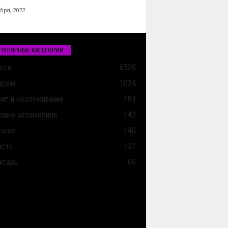
бря, 2022
ПУЛЯРНЫЕ КАТЕГОРИИ
сти
6520
дома
1034
нт и обслуживание
184
овые автомобили
143
зное
140
асти
131
нтарь
60