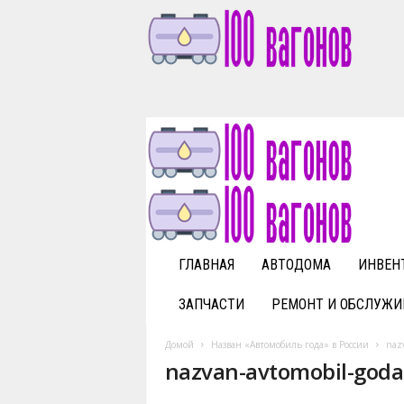
1
0
0
v
a
g
o
n
o
v
ГЛАВНАЯ
АВТОДОМА
ИНВЕН
.
r
ЗАПЧАСТИ
РЕМОНТ И ОБСЛУЖИ
u
Домой
Назван «Автомобиль года» в России
nazv
nazvan-avtomobil-goda-