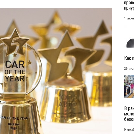
пров
приу
1 июн
Как 
29 ию
В ра
моло
безоп
9 ноя