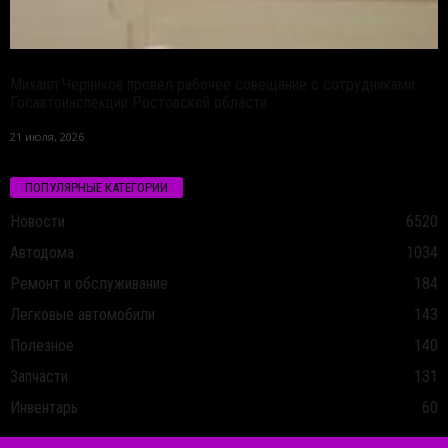
Михаил Черников провел рабочее совещание с сотрудниками
Госавтоинспекции Ростовской области
21 июля, 2026
ПОПУЛЯРНЫЕ КАТЕГОРИИ
Новости
6520
Автодома
1034
Ремонт и обслуживание
184
Легковые автомобили
143
Полезное
140
Запчасти
131
Инвентарь
60